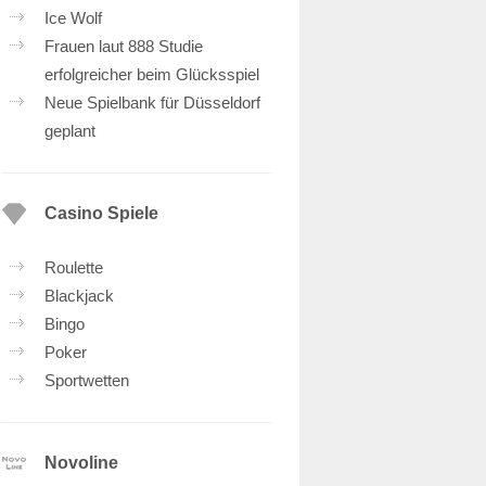
Ice Wolf
Frauen laut 888 Studie
erfolgreicher beim Glücksspiel
Neue Spielbank für Düsseldorf
geplant
Casino Spiele
Roulette
Blackjack
Bingo
Poker
Sportwetten
Novoline