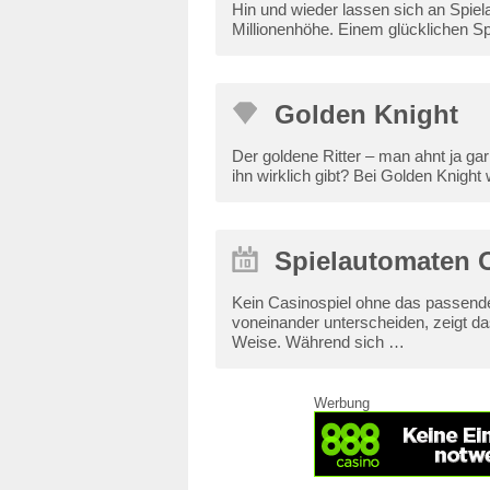
Hin und wieder lassen sich an Spiel
Millionenhöhe. Einem glücklichen S
Golden Knight
Der goldene Ritter – man ahnt ja gar
ihn wirklich gibt? Bei Golden Knight
Spielautomaten 
Kein Casinospiel ohne das passende O
voneinander unterscheiden, zeigt d
Weise. Während sich …
Werbung