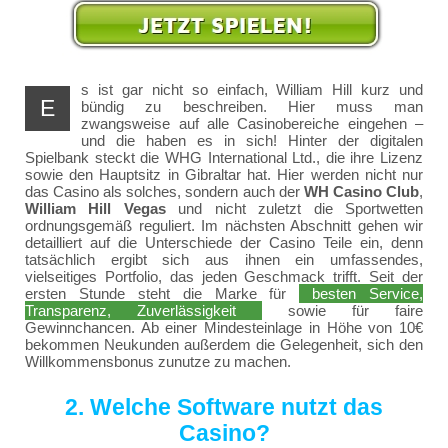
s ist gar nicht so einfach, William Hill kurz und
E
bündig zu beschreiben. Hier muss man
zwangsweise auf alle Casinobereiche eingehen –
und die haben es in sich! Hinter der digitalen
Spielbank steckt die WHG International Ltd., die ihre Lizenz
sowie den Hauptsitz in Gibraltar hat. Hier werden nicht nur
das Casino als solches, sondern auch der
WH Casino Club
,
William Hill Vegas
und nicht zuletzt die Sportwetten
ordnungsgemäß reguliert. Im nächsten Abschnitt gehen wir
detailliert auf die Unterschiede der Casino Teile ein, denn
tatsächlich ergibt sich aus ihnen ein umfassendes,
vielseitiges Portfolio, das jeden Geschmack trifft. Seit der
ersten Stunde steht die Marke für
besten Service,
Transparenz, Zuverlässigkeit
sowie für faire
Gewinnchancen. Ab einer Mindesteinlage in Höhe von 10€
bekommen Neukunden außerdem die Gelegenheit, sich den
Willkommensbonus zunutze zu machen.
2. Welche Software nutzt das
Casino?