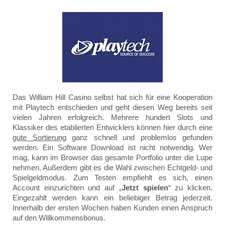
Das William Hill Casino selbst hat sich für eine Kooperation
mit Playtech entschieden und geht diesen Weg bereits seit
vielen Jahren erfolgreich. Mehrere hundert Slots und
Klassiker des etablierten Entwicklers können hier durch eine
gute Sortierung
ganz schnell und problemlos gefunden
werden. Ein Software Download ist nicht notwendig. Wer
mag, kann im Browser das gesamte Portfolio unter die Lupe
nehmen. Außerdem gibt es die Wahl zwischen Echtgeld- und
Spielgeldmodus. Zum Testen empfiehlt es sich, einen
Account einzurichten und auf „
Jetzt spielen
“ zu klicken.
Eingezahlt werden kann ein beliebiger Betrag jederzeit.
Innerhalb der ersten Wochen haben Kunden einen Anspruch
auf den Willkommensbonus.