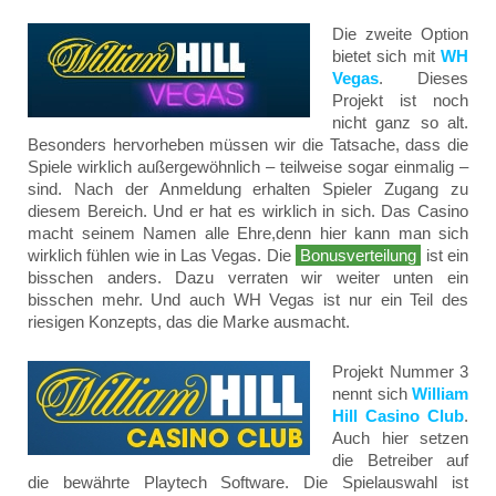
Die zweite Option
bietet sich mit
WH
Vegas
. Dieses
Projekt ist noch
nicht ganz so alt.
Besonders hervorheben müssen wir die Tatsache, dass die
Spiele wirklich außergewöhnlich – teilweise sogar einmalig –
sind. Nach der Anmeldung erhalten Spieler Zugang zu
diesem Bereich. Und er hat es wirklich in sich. Das Casino
macht seinem Namen alle Ehre,denn hier kann man sich
wirklich fühlen wie in Las Vegas. Die
Bonusverteilung
ist ein
bisschen anders. Dazu verraten wir weiter unten ein
bisschen mehr. Und auch WH Vegas ist nur ein Teil des
riesigen Konzepts, das die Marke ausmacht.
Projekt Nummer 3
nennt sich
William
Hill Casino Club
.
Auch hier setzen
die Betreiber auf
die bewährte Playtech Software. Die Spielauswahl ist