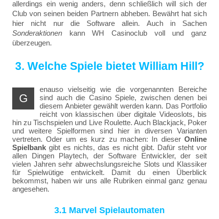
allerdings ein wenig anders, denn schließlich will sich der
Club von seinen beiden Partnern abheben. Bewährt hat sich
hier nicht nur die Software allein. Auch in Sachen
Sonderaktionen
kann WH Casinoclub voll und ganz
überzeugen.
3. Welche Spiele bietet William Hill?
enauso vielseitig wie die vorgenannten Bereiche
G
sind auch die Casino Spiele, zwischen denen bei
diesem Anbieter gewählt werden kann. Das Portfolio
reicht von klassischen über digitale Videoslots, bis
hin zu Tischspielen und Live Roulette. Auch Blackjack, Poker
und weitere Spielformen sind hier in diversen Varianten
vertreten. Oder um es kurz zu machen: In dieser
Online
Spielbank
gibt es nichts, das es nicht gibt. Dafür steht vor
allen Dingen Playtech, der Software Entwickler, der seit
vielen Jahren sehr abwechslungsreiche Slots und Klassiker
für Spielwütige entwickelt. Damit du einen Überblick
bekommst, haben wir uns alle Rubriken einmal ganz genau
angesehen.
3.1 Marvel Spielautomaten