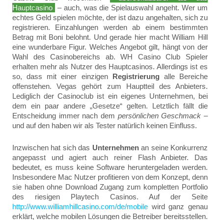
Hauptcasino
– auch, was die Spielauswahl angeht. Wer um
echtes Geld spielen möchte, der ist dazu angehalten, sich zu
registrieren. Einzahlungen werden ab einem bestimmten
Betrag mit Boni belohnt. Und gerade hier macht William Hill
eine wunderbare Figur. Welches Angebot gilt, hängt von der
Wahl des Casinobereichs ab. WH Casino Club Spieler
erhalten mehr als Nutzer des Hauptcasinos. Allerdings ist es
so, dass mit einer einzigen
Registrierung
alle Bereiche
offenstehen. Vegas gehört zum Hauptteil des Anbieters.
Lediglich der Casinoclub ist ein eigenes Unternehmen, bei
dem ein paar andere „Gesetze“ gelten. Letztlich fällt die
Entscheidung immer nach dem
persönlichen Geschmack
–
und auf den haben wir als Tester natürlich keinen Einfluss.
Inzwischen hat sich das
Unternehmen
an seine Konkurrenz
angepasst und agiert auch reiner Flash Anbieter. Das
bedeutet, es muss keine Software heruntergeladen werden.
Insbesondere Mac Nutzer profitieren von dem Konzept, denn
sie haben ohne Download Zugang zum kompletten Portfolio
des riesigen Playtech Casinos. Auf der Seite
http://www.williamhillcasino.com/de/mobile
wird ganz genau
erklärt, welche mobilen Lösungen die Betreiber bereitsstellen.