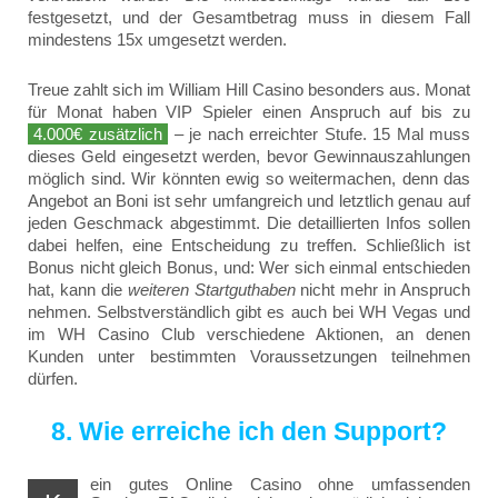
festgesetzt, und der Gesamtbetrag muss in diesem Fall
mindestens 15x umgesetzt werden.
Treue zahlt sich im William Hill Casino besonders aus. Monat
für Monat haben VIP Spieler einen Anspruch auf bis zu
4.000€ zusätzlich
– je nach erreichter Stufe. 15 Mal muss
dieses Geld eingesetzt werden, bevor Gewinnauszahlungen
möglich sind. Wir könnten ewig so weitermachen, denn das
Angebot an Boni ist sehr umfangreich und letztlich genau auf
jeden Geschmack abgestimmt. Die detaillierten Infos sollen
dabei helfen, eine Entscheidung zu treffen. Schließlich ist
Bonus nicht gleich Bonus, und: Wer sich einmal entschieden
hat, kann die
weiteren Startguthaben
nicht mehr in Anspruch
nehmen. Selbstverständlich gibt es auch bei WH Vegas und
im WH Casino Club verschiedene Aktionen, an denen
Kunden unter bestimmten Voraussetzungen teilnehmen
dürfen.
8. Wie erreiche ich den Support?
ein gutes Online Casino ohne umfassenden