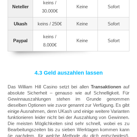
keins /
Neteller
Keine
Sofort
30.000€
Ukash
keins / 250€
Keine
Sofort
keins /
Paypal
Keine
Sofort
8.000€
4.3 Geld auszahlen lassen
Das William Hill Casino setzt bei allen
Transaktionen
auf
absolute Sicherheit – genauso wie auf Schnelligkeit. Für
Gewinnauszahlungen stehen im Grunde genommen
dieselben Optionen wie zuvor genannt zur Verfügung. Es gibt
einige Ausnahmen, denn UKash und einige weitere Varianten
funktionieren leider nicht bei der Auszahlung von Gewinnen.
Die meisten Möglichkeiten sind sehr schnell, wobei es zu
Bearbeitungszeiten bis zu sieben Werktagen kommen kann
(
je nachdem, für welche Methode du dich entscheidest
).