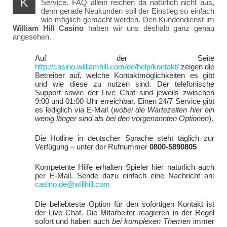
K
Service. FAQ allein reichen da natürlich nicht aus,
denn gerade Neukunden soll der Einstieg so einfach
wie möglich gemacht werden. Den Kundendienst im
William Hill Casino
haben wir uns deshalb ganz genau
angesehen.
Auf der Seite
http://casino.williamhill.com/de/help/kontakt/
zeigen die
Betreiber auf, welche Kontaktmöglichkeiten es gibt
und wie diese zu nutzen sind. Der telefonische
Support sowie der Live Chat sind jeweils zwischen
9:00 und 01:00 Uhr erreichbar. Einen 24/7 Service gibt
es lediglich via E-Mail (
wobei die Wartezeiten hier ein
wenig länger sind als bei den vorgenannten Optionen
).
Die Hotline in deutscher Sprache steht täglich zur
Verfügung – unter der Rufnummer
0800-5890805
Kompetente Hilfe erhalten Spieler hier natürlich auch
per E-Mail. Sende dazu einfach eine Nachricht an:
casino.de@willhill.com
Die beliebteste Option für den sofortigen Kontakt ist
der Live Chat. Die Mitarbeiter reagieren in der Regel
sofort und haben auch
bei komplexen Themen
immer