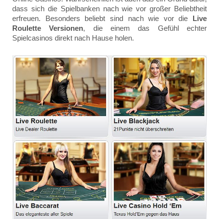
dass sich die Spielbanken nach wie vor großer Beliebtheit
erfreuen. Besonders beliebt sind nach wie vor die
Live
Roulette Versionen
, die einem das Gefühl echter
Spielcasinos direkt nach Hause holen.