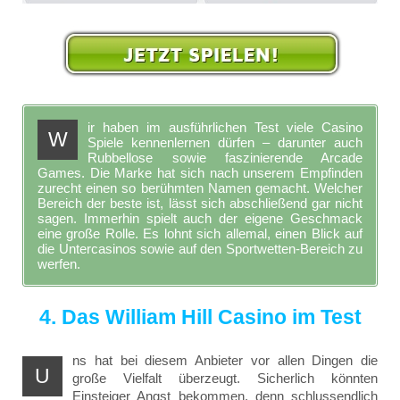
ir haben im ausführlichen Test viele Casino
W
Spiele kennenlernen dürfen – darunter auch
Rubbellose sowie faszinierende Arcade
Games. Die Marke hat sich nach unserem Empfinden
zurecht einen so berühmten Namen gemacht. Welcher
Bereich der beste ist, lässt sich abschließend gar nicht
sagen. Immerhin spielt auch der eigene Geschmack
eine große Rolle. Es lohnt sich allemal, einen Blick auf
die Untercasinos sowie auf den Sportwetten-Bereich zu
werfen.
4. Das William Hill Casino im Test
ns hat bei diesem Anbieter vor allen Dingen die
U
große Vielfalt überzeugt. Sicherlich könnten
Einsteiger Angst bekommen, denn schlussendlich