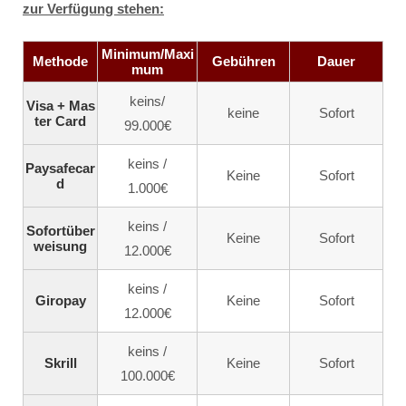
zur Verfügung stehen:
Minimum/Maxi
Methode
Gebühren
Dauer
mum
keins/
Visa + Mas
keine
Sofort
ter Card
99.000€
keins /
Paysafecar
Keine
Sofort
d
1.000€
keins /
Sofortüber
Keine
Sofort
weisung
12.000€
keins /
Giropay
Keine
Sofort
12.000€
keins /
Skrill
Keine
Sofort
100.000€