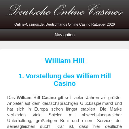
Online-Casinos.de: Deutschlands Online Casino Ratgeber 2026
William Hill
1. Vorstellung des William Hill
Casino
Das
William Hill Casino
gilt seit vielen Jahren als größter
Anbieter auf dem deutschsprachigen Glücksspielmarkt und
hat sich in Europa schon längst etabliert. Die Marke
verbinden viele Spieler mit abwechslungsreicher
Unterhaltung, großartigen Boni und einem Service, der
seinesgleichen sucht. Klar ist, dass hier deutliche