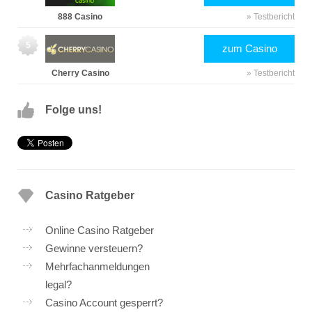
888 Casino
» Testbericht
5
zum Casino
Cherry Casino
» Testbericht
Folge uns!
Casino Ratgeber
Online Casino Ratgeber
Gewinne versteuern?
Mehrfachanmeldungen
legal?
Casino Account gesperrt?