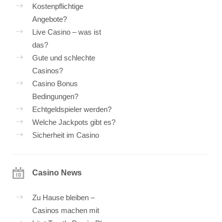
Kostenpflichtige
Angebote?
Live Casino – was ist
das?
Gute und schlechte
Casinos?
Casino Bonus
Bedingungen?
Echtgeldspieler werden?
Welche Jackpots gibt es?
Sicherheit im Casino
Casino News
Zu Hause bleiben –
Casinos machen mit