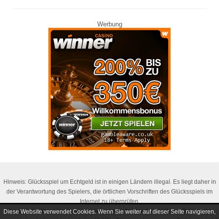
Werbung
Hinweis: Glücksspiel um Echtgeld ist in einigen Ländern illegal. Es liegt daher in
der Verantwortung des Spielers, die örtlichen Vorschriften des Glücksspiels im
Internet zu überprüfen.
Diese Seite übernimmt keinerlei Haftung für Ihr Handeln. Hilfe bei Spielsucht:
Diese Website verwendet Cookies. Wenn Sie weiter auf dieser Seite navigieren,