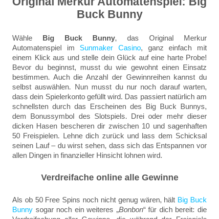
Original Merkur Automatenspiel: Big
Buck Bunny
Wähle
Big Buck Bunny
, das Original Merkur
Automatenspiel im
Sunmaker Casino
, ganz einfach mit
einem Klick aus und stelle dein Glück auf eine harte Probe!
Bevor du beginnst, musst du wie gewohnt einen Einsatz
bestimmen. Auch die Anzahl der Gewinnreihen kannst du
selbst auswählen. Nun musst du nur noch darauf warten,
dass dein Spielerkonto gefüllt wird. Das passiert natürlich am
schnellsten durch das Erscheinen des Big Buck Bunnys,
dem Bonussymbol des Slotspiels. Drei oder mehr dieser
dicken Hasen bescheren dir zwischen 10 und sagenhaften
50 Freispielen. Lehne dich zurück und lass dem Schicksal
seinen Lauf – du wirst sehen, dass sich das Entspannen vor
allen Dingen in finanzieller Hinsicht lohnen wird.
Verdreifache online alle Gewinne
Als ob 50 Free Spins noch nicht genug wären, hält
Big Buck
Bunny
sogar noch ein weiteres „
Bonbon
“ für dich bereit: die