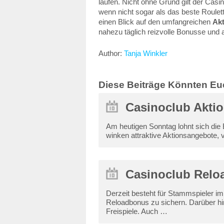
laufen. Nicht ohne Grund gilt der Casi
wenn nicht sogar als das beste Roulet
einen Blick auf den umfangreichen
Akt
nahezu täglich reizvolle Bonusse und
Author:
Tanja Winkler
Diese Beiträge Könnten Eu
Casinoclub Akti
Am heutigen Sonntag lohnt sich die
winken attraktive Aktionsangebote, 
Casinoclub Rel
Derzeit besteht für Stammspieler im
Reloadbonus zu sichern. Darüber hi
Freispiele. Auch …