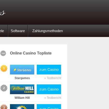
ele
Software
Zahlungsmethoden
Online Casino Topliste
1
zum Casino
Stargames
» Testbericht
2
zum Casino
William Hill
» Testbericht
3
zum Casino