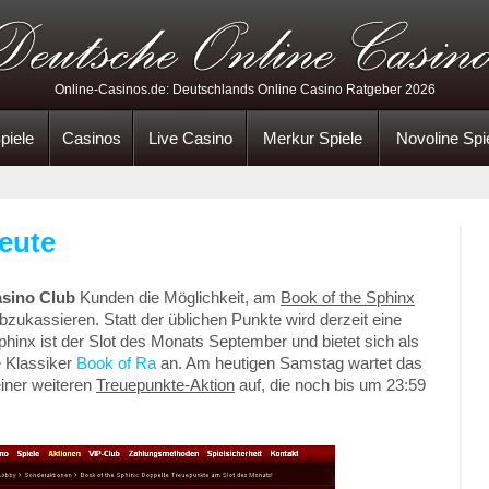
Online-Casinos.de: Deutschlands Online Casino Ratgeber 2026
piele
Casinos
Live Casino
Merkur Spiele
Novoline Spi
eute
sino Club
Kunden die Möglichkeit, am
Book of the Sphinx
zukassieren. Statt der üblichen Punkte wird derzeit eine
hinx ist der Slot des Monats September und bietet sich als
 Klassiker
Book of Ra
an. Am heutigen Samstag wartet das
einer weiteren
Treuepunkte-Aktion
auf, die noch bis um 23:59