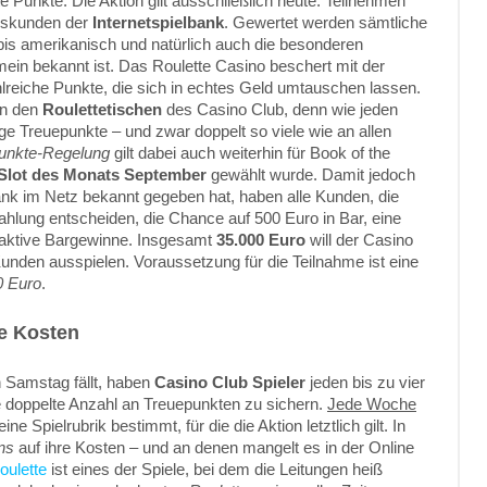
e Punkte. Die Aktion gilt ausschließlich heute. Teilnehmen
dskunden der
Internetspielbank
. Gewertet werden sämtliche
bis amerikanisch und natürlich auch die besonderen
mein bekannt ist. Das Roulette Casino beschert mit der
hlreiche Punkte, die sich in echtes Geld umtauschen lassen.
an den
Roulettetischen
des Casino Club, denn wie jeden
 Treuepunkte – und zwar doppelt so viele wie an allen
unkte-Regelung
gilt dabei auch weiterhin für Book of the
Slot des Monats September
gewählt wurde. Damit jedoch
ank im Netz bekannt gegeben hat, haben alle Kunden, die
ahlung entscheiden, die Chance auf 500 Euro in Bar, eine
raktive Bargewinne. Insgesamt
35.000 Euro
will der Casino
Kunden ausspielen. Voraussetzung für die Teilnahme ist eine
0 Euro
.
e Kosten
n Samstag fällt, haben
Casino Club Spieler
jeden bis zu vier
e doppelte Anzahl an Treuepunkten zu sichern.
Jede Woche
e Spielrubrik bestimmt, für die die Aktion letztlich gilt. In
ns
auf ihre Kosten – und an denen mangelt es in der Online
oulette
ist eines der Spiele, bei dem die Leitungen heiß