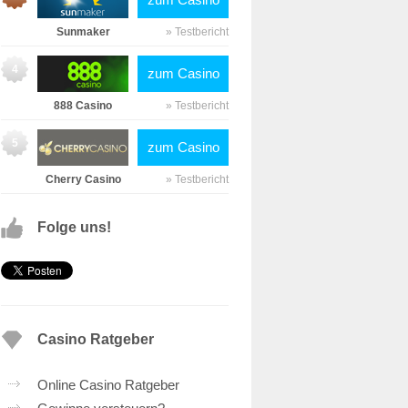
Sunmaker
» Testbericht
4
zum Casino
888 Casino
» Testbericht
5
zum Casino
Cherry Casino
» Testbericht
Folge uns!
Casino Ratgeber
Online Casino Ratgeber