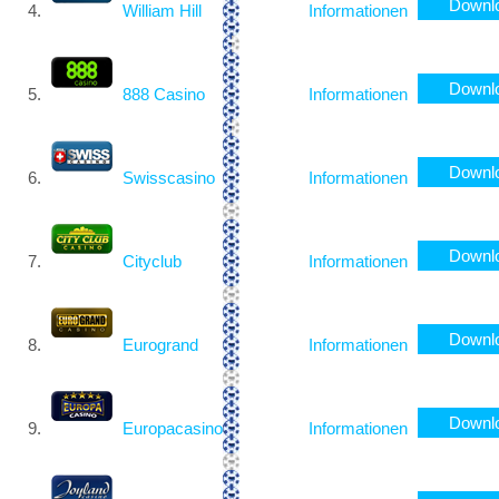
Downl
4.
William Hill
Informationen
Downl
5.
888 Casino
Informationen
Downl
6.
Swisscasino
Informationen
Downl
7.
Cityclub
Informationen
Downl
8.
Eurogrand
Informationen
Downl
9.
Europacasino
Informationen