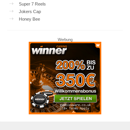
Super 7 Reels
Jokers Cap
Honey Bee
Werbung