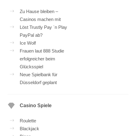
Zu Hause bleiben –
Casinos machen mit
Löst Trustly Pay `n Play
PayPal ab?
Ice Wolf
Frauen laut 888 Studie
erfolgreicher beim
Glücksspiel
Neue Spielbank für
Düsseldorf geplant
Casino Spiele
Roulette
Blackjack