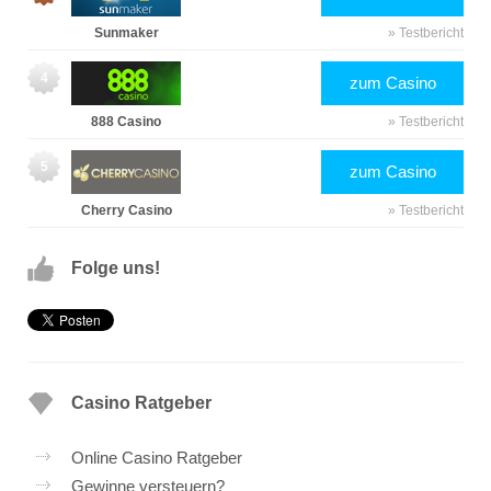
Sunmaker
» Testbericht
4
zum Casino
888 Casino
» Testbericht
5
zum Casino
Cherry Casino
» Testbericht
Folge uns!
Casino Ratgeber
Online Casino Ratgeber
Gewinne versteuern?