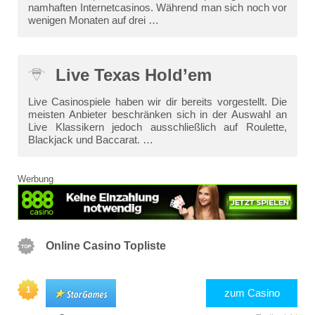
namhaften Internetcasinos. Während man sich noch vor
wenigen Monaten auf drei …
Live Texas Hold’em
Live Casinospiele haben wir dir bereits vorgestellt. Die
meisten Anbieter beschränken sich in der Auswahl an
Live Klassikern jedoch ausschließlich auf Roulette,
Blackjack und Baccarat. …
Werbung
Online Casino Topliste
1
zum Casino