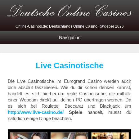
Online-Casinos.de: Deutschlands Online Casino Ratgeber 2026
Live Casinotische
Die Live Casinotische im Eurogrand Casino werden auch
dich absolut faszinieren. Wie du dir schon denken kannst,
handelt es sich hierbei um reale Casinotische, die mithilfe
einer
Webcam
direkt auf deinen PC übertragen werden. Da
es sich bei Roulette, Baccarat und Blackjack um
http://www.live-casino.de/
Spiele
handelt, musst du
natürlich einige Dinge beachten.