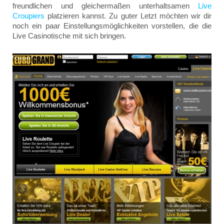
freundlichen und gleichermaßen unterhaltsamen
Live
Croupiers
platzieren kannst. Zu guter Letzt möchten wir dir
noch ein paar Einstellungsmöglichkeiten vorstellen, die die
Live Casinotische mit sich bringen.