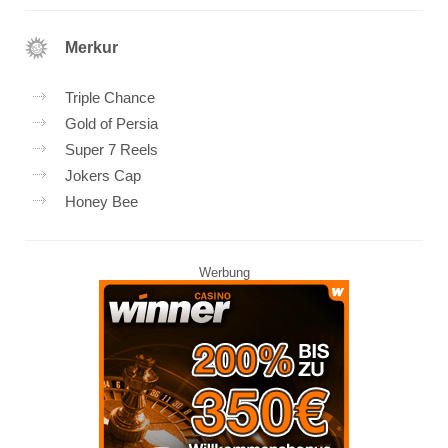
Merkur
Triple Chance
Gold of Persia
Super 7 Reels
Jokers Cap
Honey Bee
Werbung