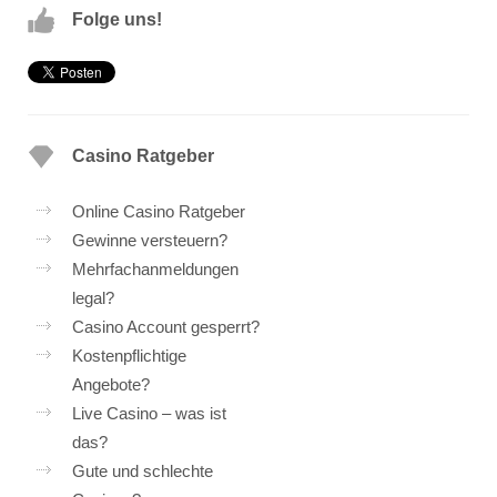
Folge uns!
Casino Ratgeber
Online Casino Ratgeber
Gewinne versteuern?
Mehrfachanmeldungen
legal?
Casino Account gesperrt?
Kostenpflichtige
Angebote?
Live Casino – was ist
das?
Gute und schlechte