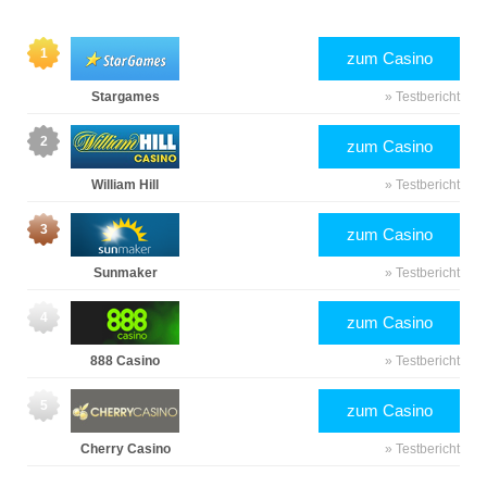
1
zum Casino
Stargames
» Testbericht
2
zum Casino
William Hill
» Testbericht
3
zum Casino
Sunmaker
» Testbericht
4
zum Casino
888 Casino
» Testbericht
5
zum Casino
Cherry Casino
» Testbericht