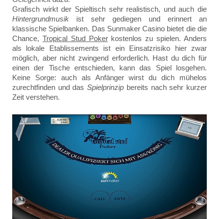
Grafisch wirkt der Spieltisch sehr realistisch, und auch die
Hintergrundmusik
ist sehr gediegen und erinnert an
klassische Spielbanken. Das Sunmaker Casino bietet die die
Chance,
Tropical Stud Poker
kostenlos zu spielen. Anders
als lokale Etablissements ist ein Einsatzrisiko hier zwar
möglich, aber nicht zwingend erforderlich. Hast du dich für
einen der Tische entschieden, kann das Spiel losgehen.
Keine Sorge: auch als Anfänger wirst du dich mühelos
zurechtfinden und das
Spielprinzip
bereits nach sehr kurzer
Zeit verstehen.