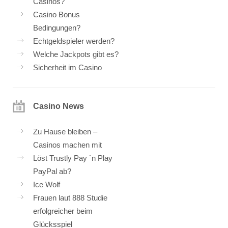
Casinos?
Casino Bonus
Bedingungen?
Echtgeldspieler werden?
Welche Jackpots gibt es?
Sicherheit im Casino
Casino News
Zu Hause bleiben –
Casinos machen mit
Löst Trustly Pay `n Play
PayPal ab?
Ice Wolf
Frauen laut 888 Studie
erfolgreicher beim
Glücksspiel