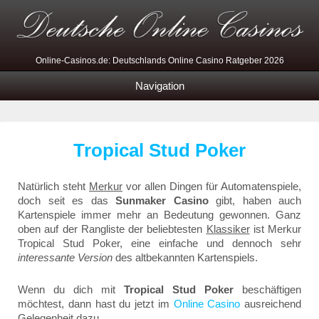
Online-Casinos.de: Deutschlands Online Casino Ratgeber 2026
Tropical Stud Poker
Natürlich steht
Merkur
vor allen Dingen für Automatenspiele,
doch seit es das
Sunmaker Casino
gibt, haben auch
Kartenspiele immer mehr an Bedeutung gewonnen. Ganz
oben auf der Rangliste der beliebtesten
Klassiker
ist Merkur
Tropical Stud Poker, eine einfache und dennoch sehr
interessante Version
des altbekannten Kartenspiels.
Wenn du dich mit
Tropical Stud Poker
beschäftigen
möchtest, dann hast du jetzt im
Online Casino
ausreichend
Gelegenheit dazu.