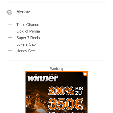
Merkur
Triple Chance
Gold of Persia
Super 7 Reels
Jokers Cap
Honey Bee
Werbung