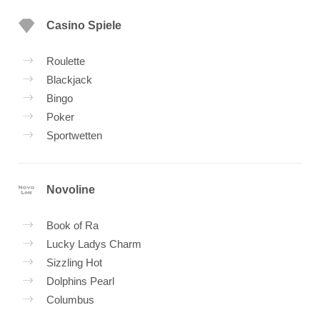
Casino Spiele
Roulette
Blackjack
Bingo
Poker
Sportwetten
Novoline
Book of Ra
Lucky Ladys Charm
Sizzling Hot
Dolphins Pearl
Columbus