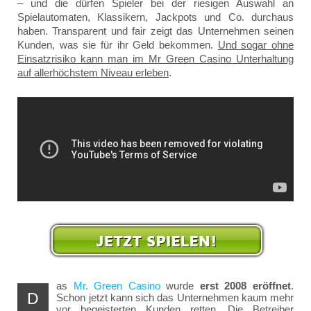
– und die dürfen Spieler bei der riesigen Auswahl an
Spielautomaten, Klassikern, Jackpots und Co. durchaus
haben. Transparent und fair zeigt das Unternehmen seinen
Kunden, was sie für ihr Geld bekommen.
Und sogar ohne
Einsatzrisiko kann man im Mr Green Casino Unterhaltung
auf allerhöchstem Niveau erleben
.
as
Mr. Green Casino
wurde
erst 2008 eröffnet
.
D
Schon jetzt kann sich das Unternehmen kaum mehr
vor begeisterten Kunden retten. Die Betreiber