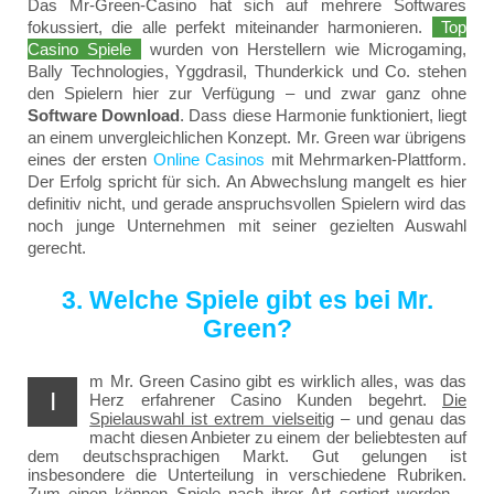
Das Mr-Green-Casino hat sich auf mehrere Softwares
fokussiert, die alle perfekt miteinander harmonieren.
Top
Casino Spiele
wurden von Herstellern wie Microgaming,
Bally Technologies, Yggdrasil, Thunderkick und Co. stehen
den Spielern hier zur Verfügung – und zwar ganz ohne
Software Download
. Dass diese Harmonie funktioniert, liegt
an einem unvergleichlichen Konzept. Mr. Green war übrigens
eines der ersten
Online Casinos
mit Mehrmarken-Plattform.
Der Erfolg spricht für sich. An Abwechslung mangelt es hier
definitiv nicht, und gerade anspruchsvollen Spielern wird das
noch junge Unternehmen mit seiner gezielten Auswahl
gerecht.
3. Welche Spiele gibt es bei Mr.
Green?
m Mr. Green Casino gibt es wirklich alles, was das
I
Herz erfahrener Casino Kunden begehrt.
Die
Spielauswahl ist extrem vielseitig
– und genau das
macht diesen Anbieter zu einem der beliebtesten auf
dem deutschsprachigen Markt. Gut gelungen ist
insbesondere die Unterteilung in verschiedene Rubriken.
Zum einen können Spiele nach ihrer Art sortiert werden –