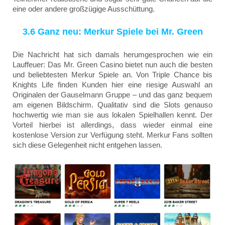
eine oder andere großzügige Ausschüttung.
3.6 Ganz neu: Merkur Spiele bei Mr. Green
Die Nachricht hat sich damals herumgesprochen wie ein
Lauffeuer: Das Mr. Green Casino bietet nun auch die besten
und beliebtesten Merkur Spiele an. Von Triple Chance bis
Knights Life finden Kunden hier eine riesige Auswahl an
Originalen der Gauselmann Gruppe – und das ganz bequem
am eigenen Bildschirm. Qualitativ sind die Slots genauso
hochwertig wie man sie aus lokalen Spielhallen kennt. Der
Vorteil hierbei ist allerdings, dass wieder einmal eine
kostenlose Version zur Verfügung steht. Merkur Fans sollten
sich diese Gelegenheit nicht entgehen lassen.