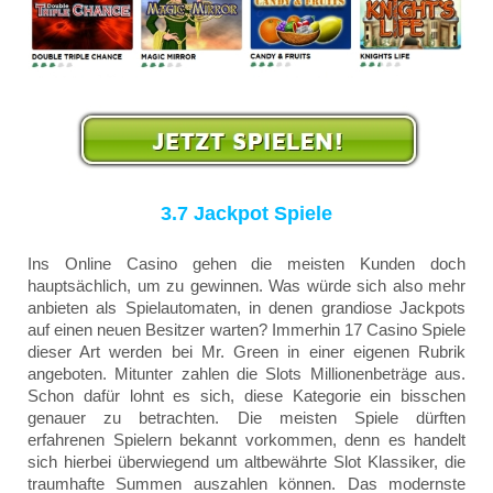
3.7 Jackpot Spiele
Ins Online Casino gehen die meisten Kunden doch
hauptsächlich, um zu gewinnen. Was würde sich also mehr
anbieten als Spielautomaten, in denen grandiose Jackpots
auf einen neuen Besitzer warten? Immerhin 17 Casino Spiele
dieser Art werden bei Mr. Green in einer eigenen Rubrik
angeboten. Mitunter zahlen die Slots Millionenbeträge aus.
Schon dafür lohnt es sich, diese Kategorie ein bisschen
genauer zu betrachten. Die meisten Spiele dürften
erfahrenen Spielern bekannt vorkommen, denn es handelt
sich hierbei überwiegend um altbewährte Slot Klassiker, die
traumhafte Summen auszahlen können. Das modernste