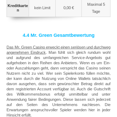
Maximal 5
Kreditkarte
kein Limit
0,00 €
n
Tage
4.4 Mr. Green Gesamtbewertung
Das Mr. Green Casino erweckt einen seriösen und durchweg
angenehmen Eindruck
. Man fühlt sich gleich rundum wohl
und aufgrund des umfangreichen Service-Angebots gut
aufgehoben in den Reihen des Anbieters. Wenn es um Ein-
oder Auszahlungen geht, dann verspricht das Casino seinen
Nutzern nicht zu viel. Wer sein Spielerkonto füllen möchte,
der kann durch die Nutzung von Online Wallets tatsächlich
davon ausgehen, dass sein gewünschter Betrag direkt auf
dem registrierten Account verfügbar ist. Auch die Gutschrift
des Willkommensbonus erfolgt unmittelbar und unter
Anwendung fairer Bedingungen. Diese lassen sich jederzeit
auf den Seiten des Unternehmens nachlesen. Die
Erwartungen anspruchsvoller Spieler werden hier in jeder
Hinsicht erfüllt.