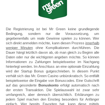
Die Registrierung ist bei Mr Green keine grundlegende
Bedingung, sondern nur die Voraussetzung, um
gegebenenfalls um reale Gewinne spielen zu können. Wer
sich direkt anmelden möchte, kann diesen Prozess
innerhalb
weniger Minuten
ohne Komplikationen durchführen. Die
Dauer hängt letztlich davon ab, ob man gleich zu Beginn alle
Daten oder nur die wichtigsten angeben möchte. So können
Informationen zu Zahlungen beispielsweise im Nachgang
hinterlegt werden. Im Anschluss an eine optionale Einzahlung
wird der Startup Bonus gutgeschrieben. In diesem Punkt
verhält sich das Mr. Green Casino unbürokratisch. So entfällt
beispielsweise die Eingabe von Bonuscodes. Eine Gutschrift
auf das gesonderte
Bonuskonto
erfolgt automatisch nach
der ersten Transaktion. Die Spielauswahl ist zwar sehr
umfangreich, aber dennoch übersichtlich. Erklärungen zu
jedem Spiel machen den Einstieg besonders für Anfänger
einfach. Wer bereits Favoriten hat, kann diese mittels