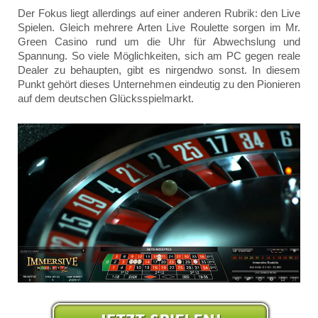
Der Fokus liegt allerdings auf einer anderen Rubrik: den Live
Spielen. Gleich mehrere Arten Live Roulette sorgen im Mr.
Green Casino rund um die Uhr für Abwechslung und
Spannung. So viele Möglichkeiten, sich am PC gegen reale
Dealer zu behaupten, gibt es nirgendwo sonst. In diesem
Punkt gehört dieses Unternehmen eindeutig zu den Pionieren
auf dem deutschen Glücksspielmarkt.