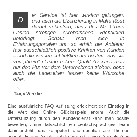
er Service ist hier wirklich gelungen,
D
und auch die Lizenzierung in Malta lässt
darauf schließen, dass das Mr. Green
Casino strengen europäischen Richtlinien
unterliegt. Schaut man sich in
Erfahrungsportalen um, so erhält der Anbieter
fast ausschließlich positive Kritiken von Kunden
– und die wissen schließlich am besten, was sie
von „ihrem“ Casino haben. Qualitativ kann man
nur den Hut vor dem Unternehmen ziehen, denn
auch die Ladezeiten lassen keine Wünsche
offen.
Tanja Winkler
Eine ausführliche FAQ Auflistung erleichtert den Einstieg in
die Welt des Online Glücksspiels enorm. Auch die
Unterstützung durch den Kundendienst kann man positiv
bewerten, zumal tatsächlich ein deutschsprachiges Team
dahintersteht, das kompetent und sachlich alle Themen
angeht, die dem Spieler auf der Seele brennen. Abschließend