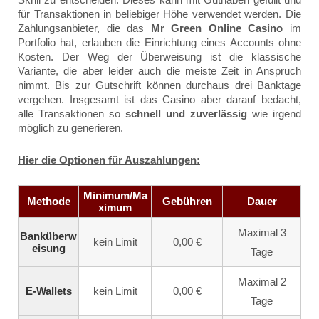
für Transaktionen in beliebiger Höhe verwendet werden. Die
Zahlungsanbieter, die das
Mr Green Online Casino
im
Portfolio hat, erlauben die Einrichtung eines Accounts ohne
Kosten. Der Weg der Überweisung ist die klassische
Variante, die aber leider auch die meiste Zeit in Anspruch
nimmt. Bis zur Gutschrift können durchaus drei Banktage
vergehen. Insgesamt ist das Casino aber darauf bedacht,
alle Transaktionen so
schnell und zuverlässig
wie irgend
möglich zu generieren.
Hier die Optionen für Auszahlungen:
Minimum/Ma
Methode
Gebühren
Dauer
ximum
Maximal 3
Banküberw
kein Limit
0,00 €
eisung
Tage
Maximal 2
E-Wallets
kein Limit
0,00 €
Tage