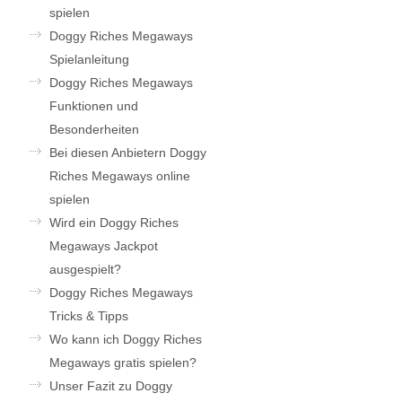
spielen
Doggy Riches Megaways
Spielanleitung
Doggy Riches Megaways
Funktionen und
Besonderheiten
Bei diesen Anbietern Doggy
Riches Megaways online
spielen
Wird ein Doggy Riches
Megaways Jackpot
ausgespielt?
Doggy Riches Megaways
Tricks & Tipps
Wo kann ich Doggy Riches
Megaways gratis spielen?
Unser Fazit zu Doggy