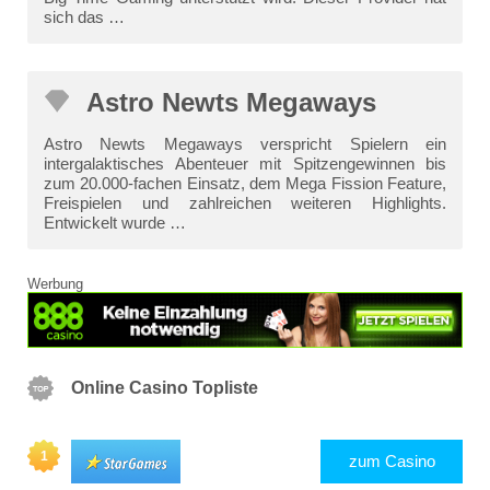
sich das …
Astro Newts Megaways
Astro Newts Megaways verspricht Spielern ein
intergalaktisches Abenteuer mit Spitzengewinnen bis
zum 20.000-fachen Einsatz, dem Mega Fission Feature,
Freispielen und zahlreichen weiteren Highlights.
Entwickelt wurde …
Werbung
Online Casino Topliste
1
zum Casino