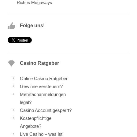
Riches Megaways
Folge uns!
Casino Ratgeber
Online Casino Ratgeber
Gewinne versteuern?
Mehrfachanmeldungen
legal?
Casino Account gesperrt?
Kostenpflichtige
Angebote?
Live Casino – was ist