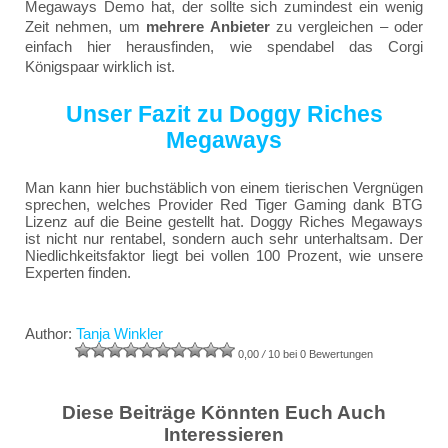
Megaways Demo hat, der sollte sich zumindest ein wenig
Zeit nehmen, um
mehrere Anbieter
zu vergleichen – oder
einfach hier herausfinden, wie spendabel das Corgi
Königspaar wirklich ist.
Unser Fazit zu Doggy Riches
Megaways
Man kann hier buchstäblich von einem tierischen Vergnügen
sprechen, welches Provider Red Tiger Gaming dank BTG
Lizenz auf die Beine gestellt hat. Doggy Riches Megaways
ist nicht nur rentabel, sondern auch sehr unterhaltsam. Der
Niedlichkeitsfaktor liegt bei vollen 100 Prozent, wie unsere
Experten finden.
Author:
Tanja Winkler
0,00
/
10
bei
0
Bewertungen
Diese Beiträge Könnten Euch Auch
Interessieren