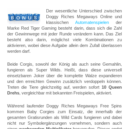
Der wesentliche Unterschied zwischen
Doggy Riches Megaways Online und
klassischen
Automatenspielen
der
Marke Red Tiger Gaming besteht darin, dass sich die Zahl
der Gewinnwege mit jeder Runde verändern kann. Das Ziel
besteht also darin, möglichst viele Kombinationen zu
aktivieren, wobei diese Aufgabe allein dem Zufall überlassen
werden darf.
Beide Corgis, sowohl der König als auch seine Gemahlin,
fungieren als Super Wilds. Heißt, dass diese universell
einsetzbaren Joker über die komplette Walze expandieren
und den erreichten Gewinn zusätzlich verdoppeln können.
Treten die Tiere gleichzeitig auf, werden sofort
10 Queen
Drehs
, vergleichbar mit bekannten Freispielen, aktiviert.
Während laufender Doggy Riches Megaways Free Spins
kommen Baby Corgies zum Einsatz, die innerhalb der
gesamten Gratisrunden als Wild Cards fungieren und dabei
nicht nur Symbolergänzungen vornehmen, sondern auch
einen
wachsenden Multiplikator
hervorrufen. Dieser endet