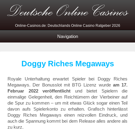
Online-Casinos.de: Deutschlands Online Casino Ratgeber 2026
Doggy Riches Megaways
Royale Unterhaltung erwartet Spieler bei Doggy Riches
Megaways. Der Bonusslot mit BTG Lizenz wurde
am 17.
Februar 2022 veröffentlicht
und bietet Spielern die
einmalige Gelegenheit, den Reichtümern der Vierbeiner auf
die Spur zu kommen – um mit etwas Glück sogar einen Teil
davon aufs Spielerkonto zu erhalten. Grafisch hinterlässt
Doggy Riches Megaways einen reizvollen Eindruck, und
auch die Spannung kommt bei dem Release alles andere als
zu kurz.