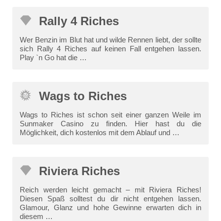
Rally 4 Riches
Wer Benzin im Blut hat und wilde Rennen liebt, der sollte
sich Rally 4 Riches auf keinen Fall entgehen lassen.
Play `n Go hat die …
Wags to Riches
Wags to Riches ist schon seit einer ganzen Weile im
Sunmaker Casino zu finden. Hier hast du die
Möglichkeit, dich kostenlos mit dem Ablauf und …
Riviera Riches
Reich werden leicht gemacht – mit Riviera Riches!
Diesen Spaß solltest du dir nicht entgehen lassen.
Glamour, Glanz und hohe Gewinne erwarten dich in
diesem …