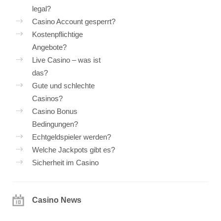
legal?
Casino Account gesperrt?
Kostenpflichtige
Angebote?
Live Casino – was ist
das?
Gute und schlechte
Casinos?
Casino Bonus
Bedingungen?
Echtgeldspieler werden?
Welche Jackpots gibt es?
Sicherheit im Casino
Casino News