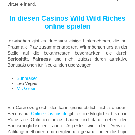
virtuelle Irland.
In diesen Casinos Wild Wild Riches
online spielen
Inzwischen gibt es durchaus einige Unternehmen, die mit
Pragmatic Play zusammenarbeiten. Wir möchten uns an der
Stelle auf die bekanntesten beschränken, die durch
Seriosität, Fairness
und nicht zuletzt durch attraktive
Bonusaktionen für Neukunden überzeugen:
Sunmaker
Leo Vegas
Mr. Green
Ein Casinovergleich, der kann grundsätzlich nicht schaden.
Bei uns auf
Online-Casinos.de
gibt es die Möglichkeit, sich in
Ruhe alle Optionen anzuschauen und dabei neben den
Bonusmöglichkeiten auch Aspekte wie den Service,
Zahlungsmethoden und dergleichen genauer unter die Lupe